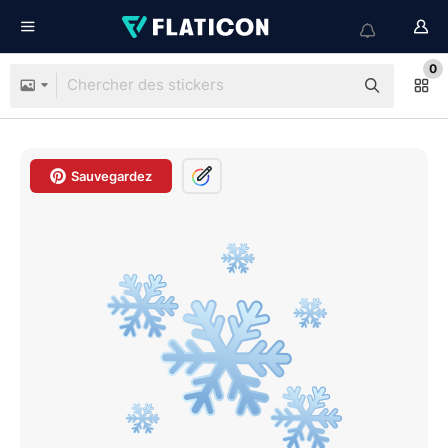
0
Sauvegardez