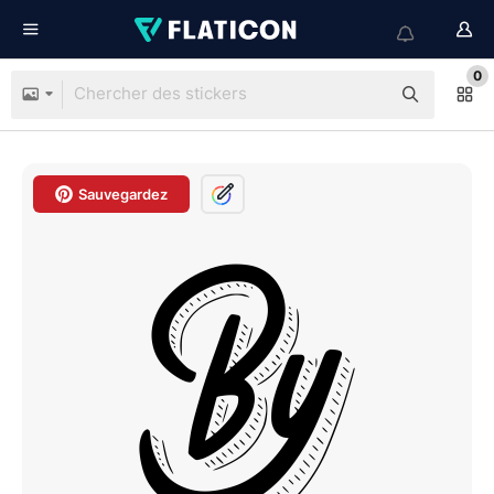
0
Sauvegardez