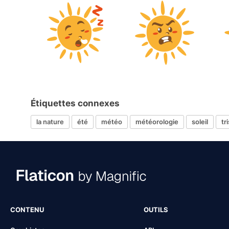
Étiquettes connexes
la nature
été
météo
météorologie
soleil
tr
CONTENU
OUTILS