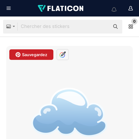
0
Sauvegardez