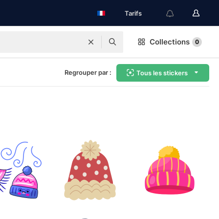
Tarifs
Collections
0
Regrouper par :
Tous les stickers