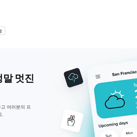
염
정말 멋진
고 여러분의 프
.