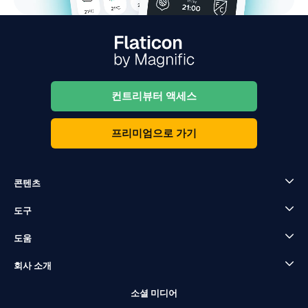
컨트리뷰터 액세스
프리미엄으로 가기
콘텐츠
도구
도움
회사 소개
소셜 미디어