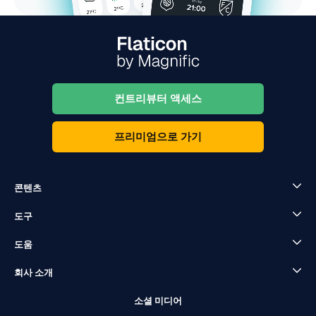
컨트리뷰터 액세스
프리미엄으로 가기
콘텐츠
도구
도움
회사 소개
소셜 미디어