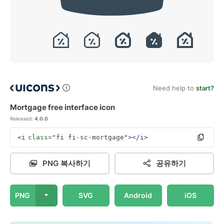
Need help to
start?
Mortgage free interface icon
Released:
4.0.0
<i
class=
"fi fi-sc-mortgage"
></i>
PNG 복사하기
공유하기
PNG
SVG
Android
iOS