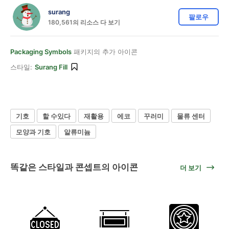
surang
팔로우
180,561의 리소스 다 보기
Packaging Symbols
패키지의 추가 아이콘
스타일:
Surang Fill
기호
할 수있다
재활용
에코
꾸러미
물류 센터
모양과 기호
알류미늄
똑같은 스타일과 콘셉트의 아이콘
더 보기