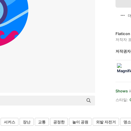
더
Flatic
저작자 
저작권자
Shows
스타일:
서커스
장난
교통
공정한
놀이 공원
외발 자전거
명소