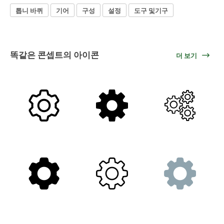
톱니 바퀴
기어
구성
설정
도구 및기구
똑같은 콘셉트의 아이콘
더 보기