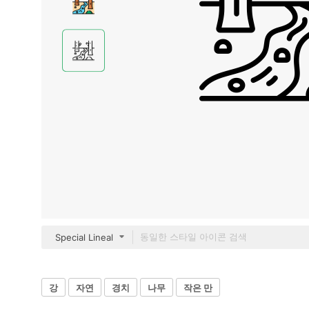
Special Lineal
강
자연
경치
나무
작은 만