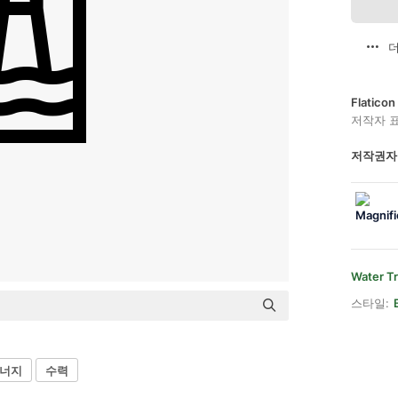
더
Flatic
저작자 
저작권자
Water T
스타일:
에너지
수력