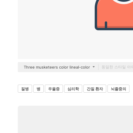
Three musketeers color lineal-color
질병
병
우울증
심리학
간질 환자
뇌졸중의