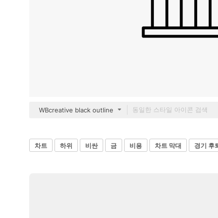
WBcreative black outline
차트
하위
비싼
금
비용
차트 막대
경기 후