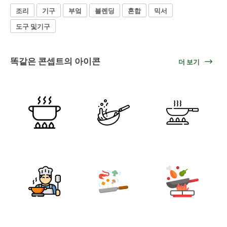
조리
기구
부엌
블렌딩
혼합
믹서
도구 및기구
똑같은 콘셉트의 아이콘
더 보기