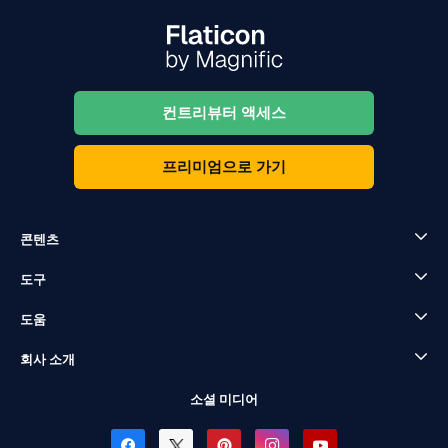
컨트리뷰터 액세스
프리미엄으로 가기
콘텐츠
도구
도움
회사 소개
소셜 미디어