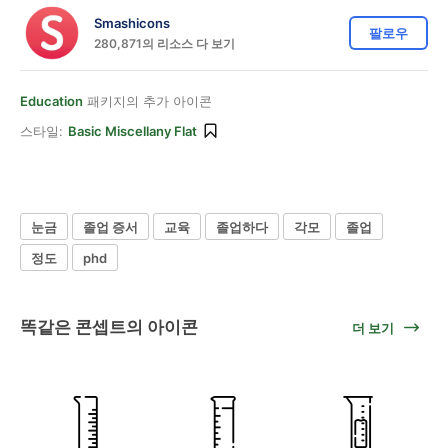
Smashicons
팔로우
280,871의 리소스 다 보기
Education
패키지의 추가 아이콘
스타일:
Basic Miscellany Flat
눈금
졸업 증서
교육
졸업하다
각모
졸업
정도
phd
똑같은 콘셉트의 아이콘
더 보기