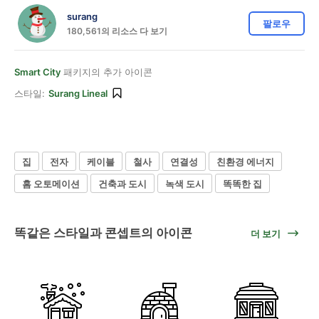
surang
팔로우
180,561의 리소스 다 보기
Smart City
패키지의 추가 아이콘
스타일:
Surang Lineal
집
전자
케이블
철사
연결성
친환경 에너지
홈 오토메이션
건축과 도시
녹색 도시
똑똑한 집
똑같은 스타일과 콘셉트의 아이콘
더 보기