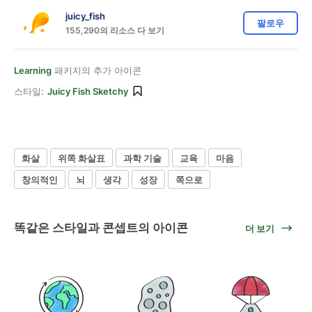
juicy_fish
팔로우
155,290의 리소스 다 보기
Learning
패키지의 추가 아이콘
스타일:
Juicy Fish Sketchy
화살
위쪽 화살표
과학 기술
교육
마음
창의적인
뇌
생각
성장
쪽으로
똑같은 스타일과 콘셉트의 아이콘
더 보기