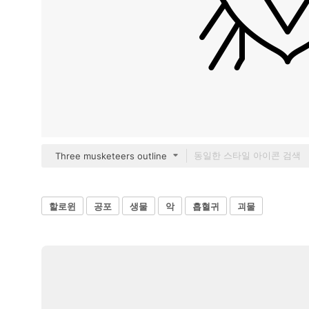
Three musketeers outline
할로윈
공포
생물
악
흡혈귀
괴물