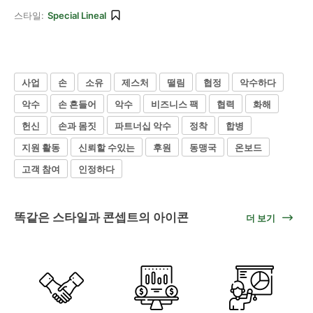
스타일:
Special Lineal
사업
손
소유
제스처
떨림
협정
악수하다
악수
손 흔들어
악수
비즈니스 팩
협력
화해
헌신
손과 몸짓
파트너십 악수
정착
합병
지원 활동
신뢰할 수있는
후원
동맹국
온보드
고객 참여
인정하다
똑같은 스타일과 콘셉트의 아이콘
더 보기