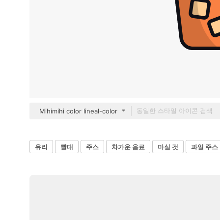
Mihimihi color lineal-color
유리
빨대
주스
차가운 음료
마실 것
과일 주스