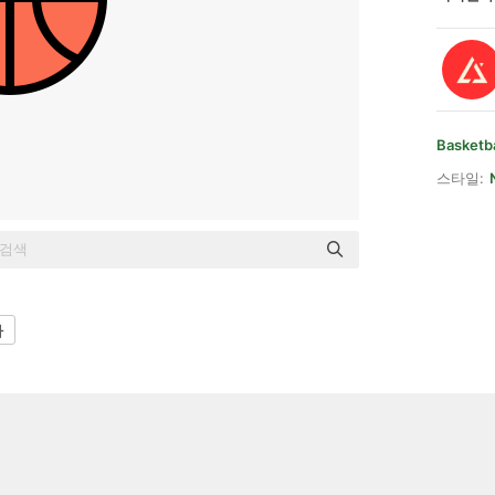
Basketba
스타일:
자