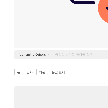
iconsmind Others
돈
검사
재원
눈금 표시