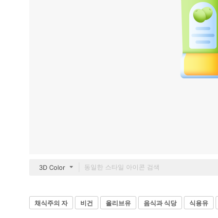
3D Color
채식주의 자
비건
올리브유
음식과 식당
식용유