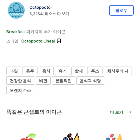
Octopocto
팔로우
3,228의 리소스 다 보기
Breakfast
패키지의 추가 아이콘
스타일:
Octopocto Lineal
과일
음주
음식
유리
빨대
주스
채식주의 자
건강한 음식
비건
본질적인
음식과 식당
오렌지 주스
똑같은 콘셉트의 아이콘
더 보기