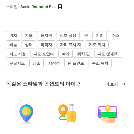
스타일:
Basic Rounded Flat
위치
지도
표지판
상호 작용
핀
지리
주소
바늘
상태
목적지
자리 표시 자
지도 위치
지도 지점
지도 포인터
여기
위치 핀
지도 및 위치
구글지도
장소
시작점
핀 포인트
주소 위치
똑같은 스타일과 콘셉트의 아이콘
더 보기