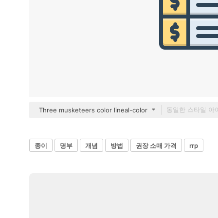
Three musketeers color lineal-color
종이
명부
개념
방법
권장 소매 가격
rrp