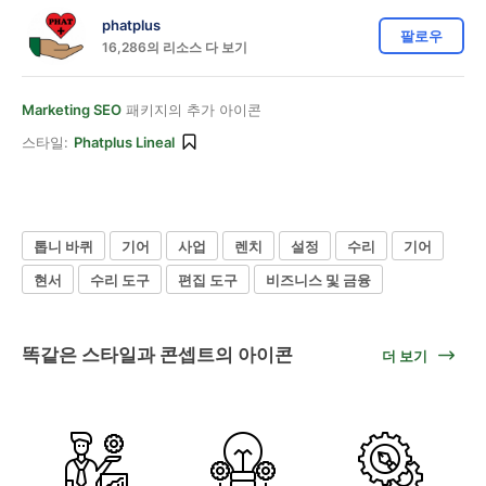
phatplus
팔로우
16,286의 리소스 다 보기
Marketing SEO
패키지의 추가 아이콘
스타일:
Phatplus Lineal
톱니 바퀴
기어
사업
렌치
설정
수리
기어
현서
수리 도구
편집 도구
비즈니스 및 금융
똑같은 스타일과 콘셉트의 아이콘
더 보기