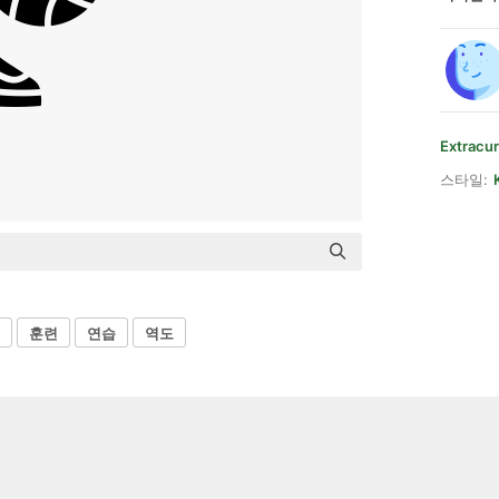
Extracur
스타일:
훈련
연습
역도