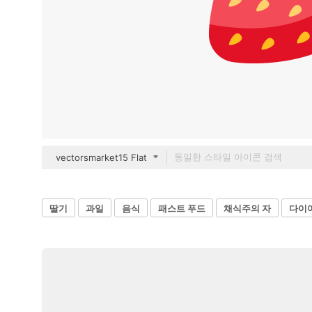
vectorsmarket15 Flat
딸기
과일
음식
패스트 푸드
채식주의 자
다이