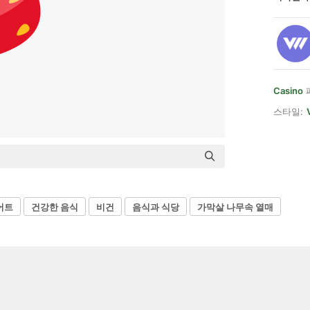
Casino
스타일:
어트
건강한 음식
비건
음식과 식당
가막살 나무속 열매