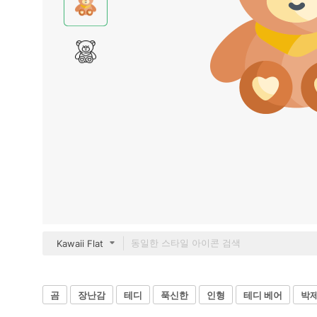
Kawaii Flat
곰
장난감
테디
푹신한
인형
테디 베어
박제