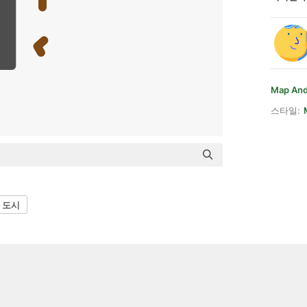
Map And
스타일:
 도시