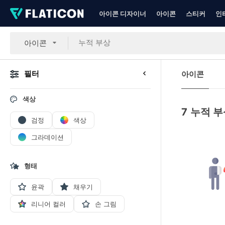
아이콘 디자이너
아이콘
스티커
인
아이콘
필터
아이콘
색상
7
누적 부
검정
색상
그라데이션
형태
윤곽
채우기
리니어 컬러
손 그림