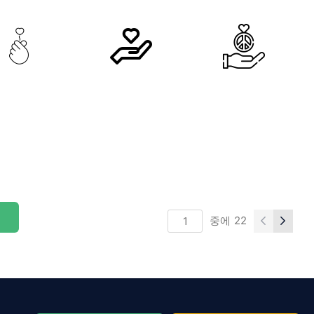
중에
22