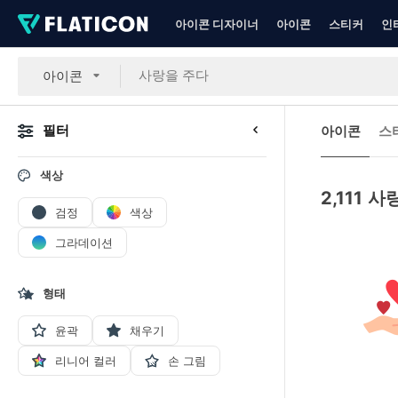
아이콘 디자이너
아이콘
스티커
인
아이콘
필터
아이콘
스
색상
2,111
사랑
검정
색상
그라데이션
형태
윤곽
채우기
리니어 컬러
손 그림