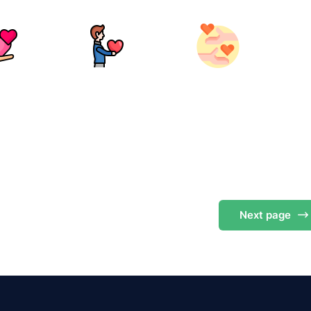
Next
page