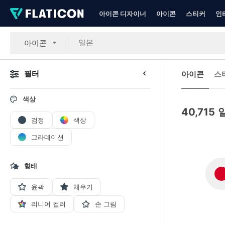
아이콘 디자이너
아이콘
스티커
인
아이콘
필터
아이콘
스
색상
40,715
검정
색상
그라데이션
형태
윤곽
채우기
리니어 컬러
손 그림