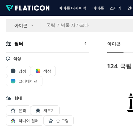
아이콘 디자이너
아이콘
스티커
인
아이콘
필터
아이콘
색상
124
국립
검정
색상
그라데이션
형태
윤곽
채우기
리니어 컬러
손 그림