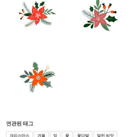
연관된 태그
크리스마스
겨울
잎
꽃
꽃다발
말린 씨앗