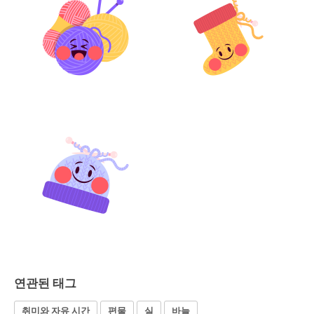
연관된 태그
취미와 자유 시간
편물
실
바늘