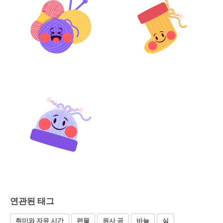
연관된 태그
취미와 자유 시간
편물
원사 공
바늘
실