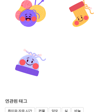
연관된 태그
취미와 자유 시간
편물
양모
실
바늘