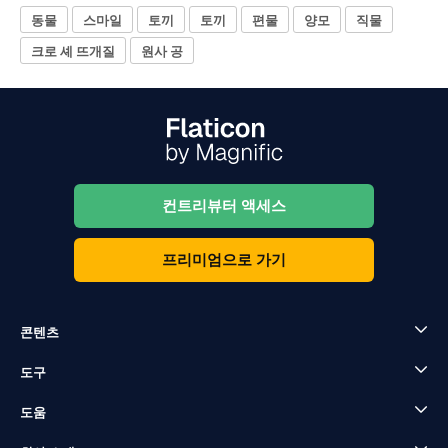
동물
스마일
토끼
토끼
편물
양모
직물
크로 셰 뜨개질
원사 공
컨트리뷰터 액세스
프리미엄으로 가기
콘텐츠
도구
도움