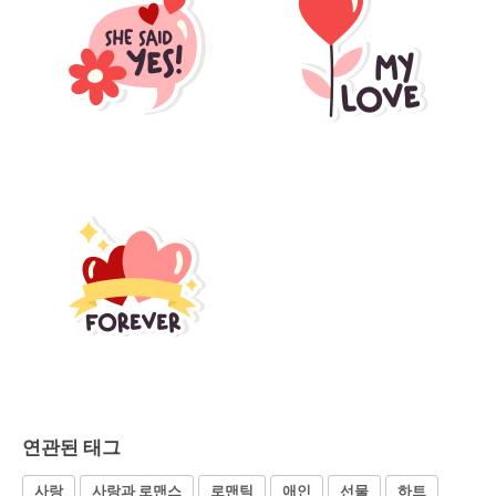
연관된 태그
사랑
사랑과 로맨스
로맨틱
애인
선물
하트