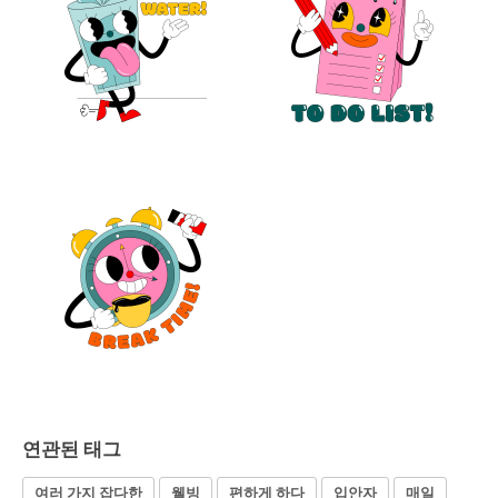
연관된 태그
여러 가지 잡다한
웰빙
편하게 하다
입안자
매일