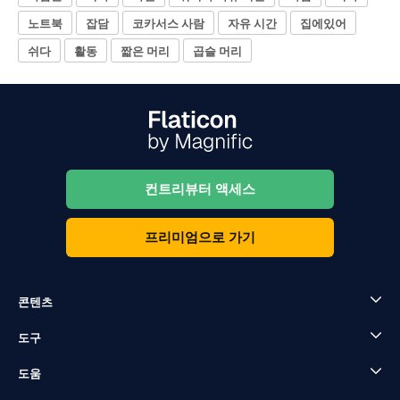
노트북
잡담
코카서스 사람
자유 시간
집에있어
쉬다
활동
짧은 머리
곱슬 머리
컨트리뷰터 액세스
프리미엄으로 가기
콘텐츠
도구
도움