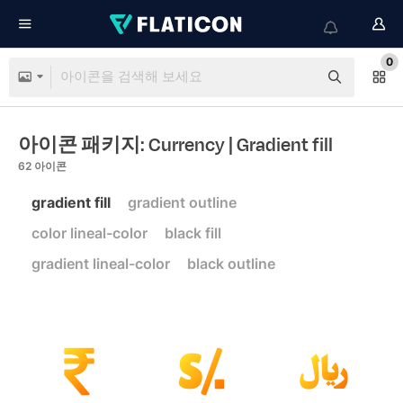
0
아이콘 패키지: Currency
| Gradient fill
62
아이콘
gradient fill
gradient outline
color lineal-color
black fill
gradient lineal-color
black outline