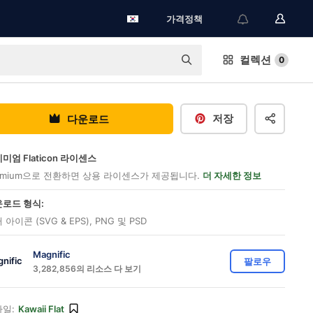
가격정책
컬렉션
0
저장
다운로드
미엄 Flaticon 라이센스
emium으로 전환하면 상용 라이센스가 제공됩니다.
더 자세한 정보
로드 형식:
 아이콘 (SVG & EPS), PNG 및 PSD
Magnific
팔로우
3,282,856의 리소스 다 보기
일:
Kawaii Flat