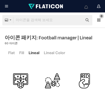
0
아이콘 패키지: Football manager
| Lineal
60
아이콘
Flat
Fill
Lineal
Lineal Color